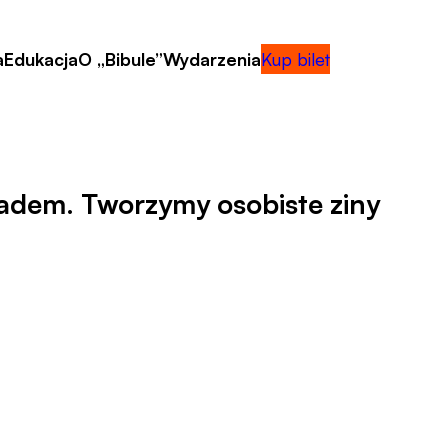
a
Edukacja
O „Bibule”
Wydarzenia
Kup bilet
adem. Tworzymy osobiste ziny