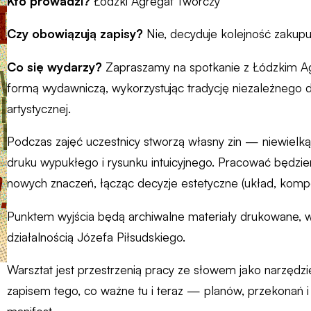
Kto prowadzi?
Łódzki Agregat Twórczy
Czy obowiązują zapisy?
Nie, decyduje kolejność zakupu
Co się wydarzy?
Zapraszamy na spotkanie z Łódzkim 
formą wydawniczą, wykorzystując tradycję niezależnego dr
artystycznej.
Podczas zajęć uczestnicy stworzą własny zin — niewielką,
druku wypukłego i rysunku intuicyjnego. Pracować będzie
nowych znaczeń, łącząc decyzje estetyczne (układ, komp
Punktem wyjścia będą archiwalne materiały drukowane, w 
działalnością Józefa Piłsudskiego.
Warsztat jest przestrzenią pracy ze słowem jako narzędzi
zapisem tego, co ważne tu i teraz — planów, przekonań 