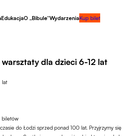
a
Edukacja
O „Bibule”
Wydarzenia
Kup bilet
arsztaty dla dzieci 6-12 lat
 lat
 biletów
zasie do Łodzi sprzed ponad 100 lat. Przyjrzymy się