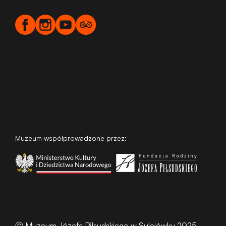
Muzeum współprowadzone przez:
ⓒ Muzeum Józefa Piłsudskiego w Sulejówku 2025