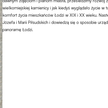
dawnym zdjęciom i planom miasta, prześledzimy rozwój 
wielkomiejskiej kamienicy i jak kiedyś wyglądało życie w 
komfort życia mieszkańców Łodzi w XIX i XX wieku. Nast
Józefa i Marii Piłsudskich i dowiedzą się o sposobie urzą
panoramę Łodzi.