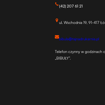
(42) 207 61 21
ul. Wschodnia 19, 91-417 Ł
bibula@tajnadrukarnia.pl
Telefon czynny w godzinach o
„BIBUŁY”.