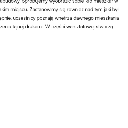
zabudowy. Spróbujemy wyobrazić sobie kto mieszkał w
takim miejscu. Zastanowimy się również nad tym jaki był
ępnie, uczestnicy poznają wnętrza dawnego mieszkania
dzenia tajnej drukarni. W części warsztatowej stworzą