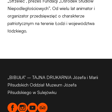
„Strzelec”, prezes Fundacji „Ośrodek Studiów
Niepodległościowych”. Od wielu lat animator i
organizator przedsięwzięć o charakterze
patriotycznym na terenie Łodzi i województwa
łódzkiego.
„BIBUŁA” – TAJNA DRUKARNIA Józefa i Marii
Piłsudskich Oddział Muzeum Józefa
Piłsudskiego w Sulejówku