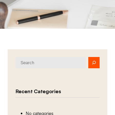
S
e
a
r
Recent Categories
c
h
No categories